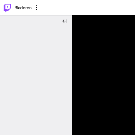
⌥
P
Bladeren