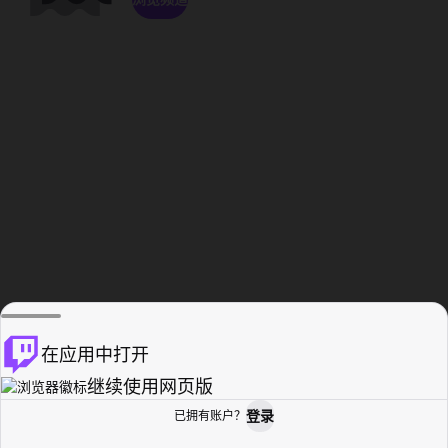
在应用中打开
继续使用网页版
登录
已拥有账户？
主页
浏览
活动纪录
个人资料