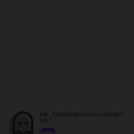
抱歉。您恐怕得搭乘时光机才有办法找回那个
内容了。
浏览频道