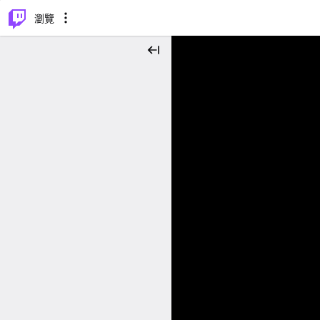
⌥
P
瀏覽