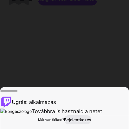
Ugrás: alkalmazás
Továbbra is használd a netet
Bejelentkezés
Már van fiókod?
Főoldal
Böngészés
Tevékenység
Profil