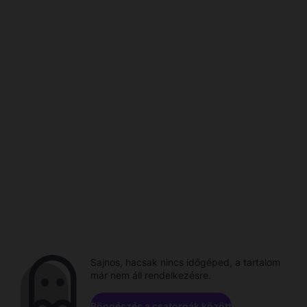
Sajnos, hacsak nincs időgéped, a tartalom
már nem áll rendelkezésre.
Böngészés a csatornák között