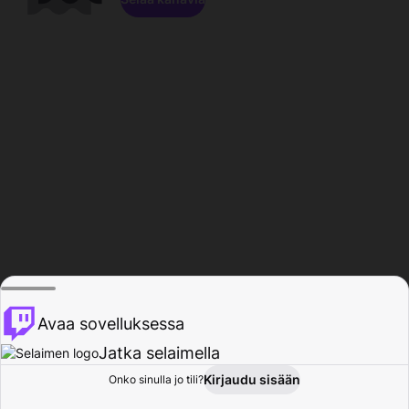
Avaa sovelluksessa
Jatka selaimella
Kirjaudu sisään
Onko sinulla jo tili?
Koti
Selaa
Toiminta
Profiili