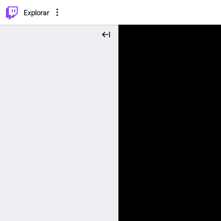
⌥
P
Explorar