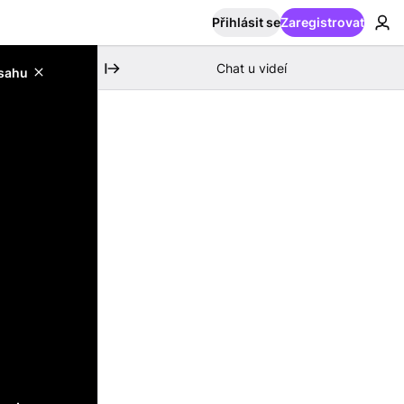
Přihlásit se
Zaregistrovat
Chat u videí
bsahu