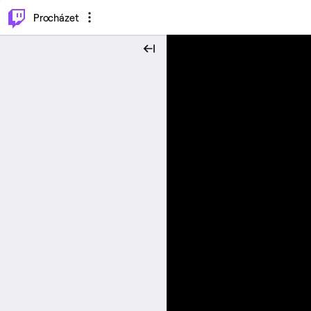
..
⌥
P
Procházet