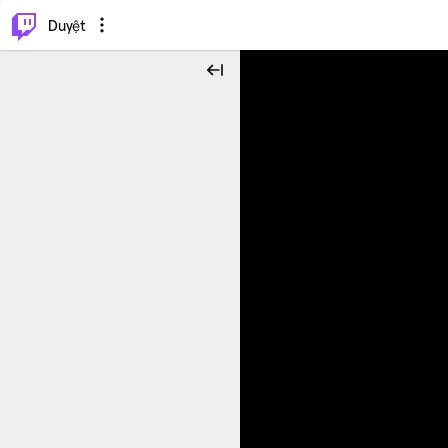
.
⌥
P
Duyệt