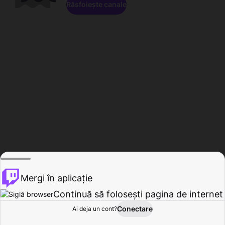
Răsfoiește canale
Mergi în aplicație
Continuă să folosești pagina de internet
Conectare
Ai deja un cont?
Acasă
Răsfoire
Activitate
Profil