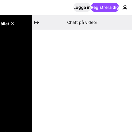
Logga in
Registrera dig
Chatt på videor
ållet