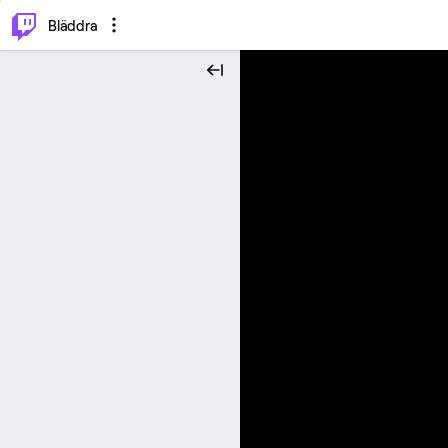
⌥
P
Bläddra