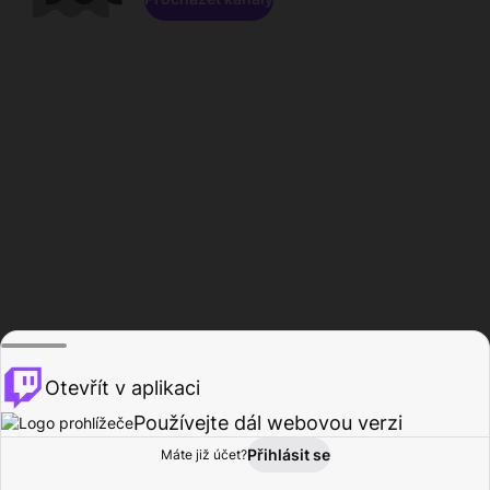
Otevřít v aplikaci
Používejte dál webovou verzi
Přihlásit se
Máte již účet?
Domů
Procházet
Aktivita
Profil