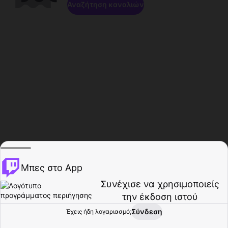
Αναζήτηση καναλιών
Μπες στο App
Συνέχισε να χρησιμοποιείς
την έκδοση ιστού
Σύνδεση
Έχεις ήδη λογαριασμό;
Αρχική σελίδα
Περιήγηση
Δραστηριότητα
Προφίλ