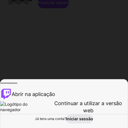
Procurar canais
Abrir na aplicação
Continuar a utilizar a versão
web
Iniciar sessão
Já tens uma conta?
Página inicial
Procurar
Atividade
Perfil