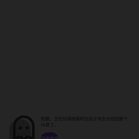
抱歉。您恐怕得搭乘时光机才有办法找回那个
内容了。
浏览频道