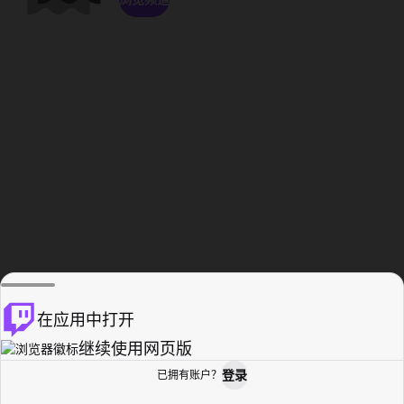
在应用中打开
继续使用网页版
登录
已拥有账户？
主页
浏览
活动纪录
个人资料