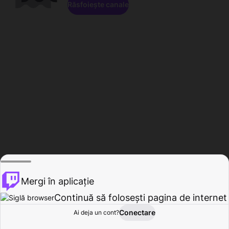
Răsfoiește canale
Mergi în aplicație
Continuă să folosești pagina de internet
Conectare
Ai deja un cont?
Acasă
Răsfoire
Activitate
Profil