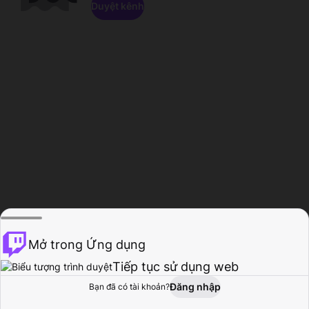
Duyệt kênh
Mở trong Ứng dụng
Tiếp tục sử dụng web
Đăng nhập
Bạn đã có tài khoản?
Trang chủ
Duyệt
Hoạt động
Hồ sơ