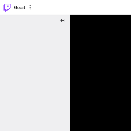
⌥
P
Gözat