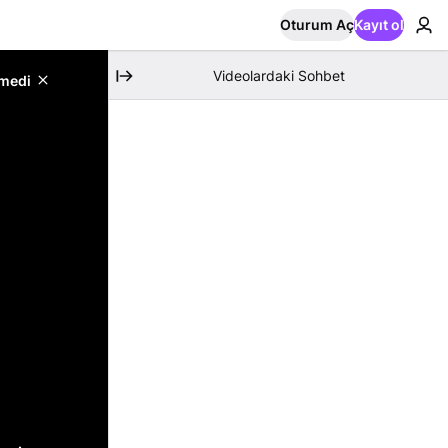
Oturum Aç
Kayıt ol
Videolardaki Sohbet
emedi