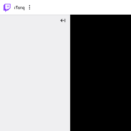
⌥
P
เรียกดู