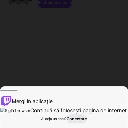
Răsfoiește canale
Mergi în aplicație
Continuă să folosești pagina de internet
Conectare
Ai deja un cont?
Acasă
Răsfoire
Activitate
Profil