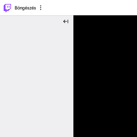
⌥
P
Böngészés