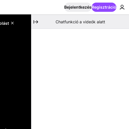
Bejelentkezés
Regisztráció
Chatfunkció a videók alatt
olást