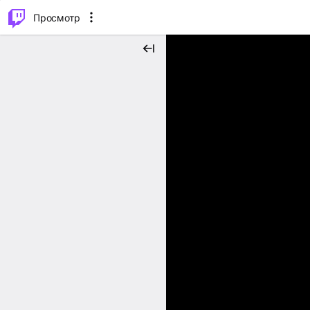
.
⌥
P
Просмотр