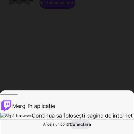
Răsfoiește canale
Mergi în aplicație
Continuă să folosești pagina de internet
Conectare
Ai deja un cont?
Acasă
Răsfoire
Activitate
Profil