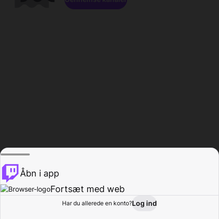
Åbn i app
Fortsæt med web
Log ind
Har du allerede en konto?
Hjem
Gennemse
Aktivitet
Profil