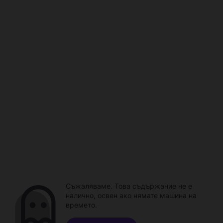
Съжаляваме. Това съдържание не е
налично, освен ако нямате машина на
времето.