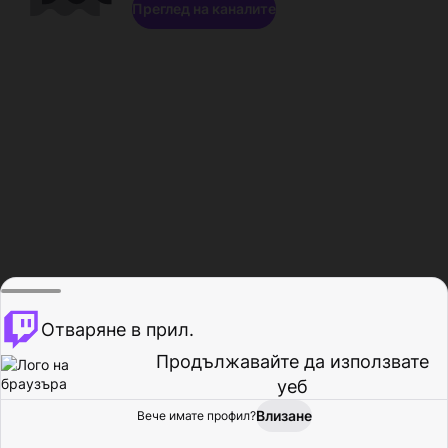
Преглед на каналите
Отваряне в прил.
Продължавайте да използвате
уеб
Влизане
Вече имате профил?
Начало
Преглед
Активност
Профил