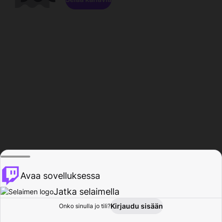
Avaa sovelluksessa
Jatka selaimella
Kirjaudu sisään
Onko sinulla jo tili?
Koti
Selaa
Toiminta
Profiili