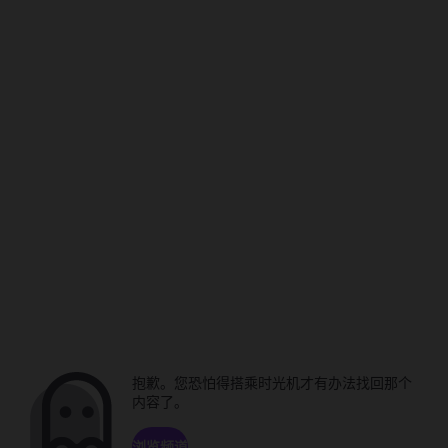
抱歉。您恐怕得搭乘时光机才有办法找回那个
内容了。
浏览频道