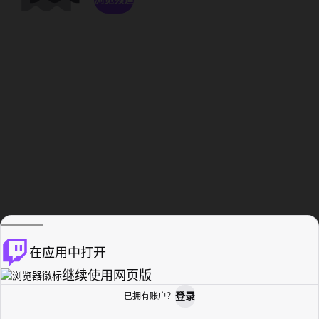
在应用中打开
继续使用网页版
登录
已拥有账户？
主页
浏览
活动纪录
个人资料