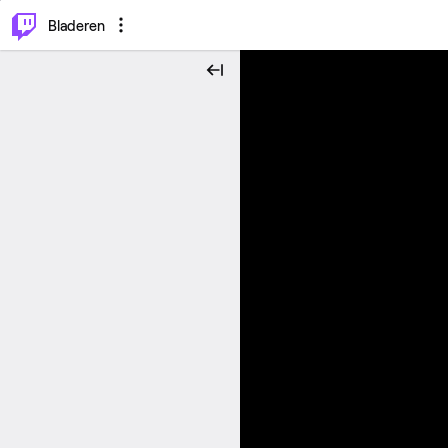
⌥
P
Bladeren