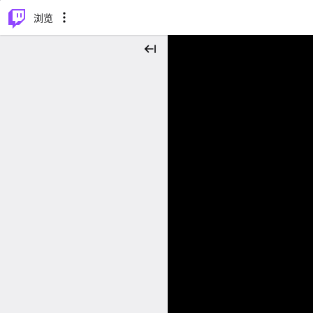
⌥
P
浏览