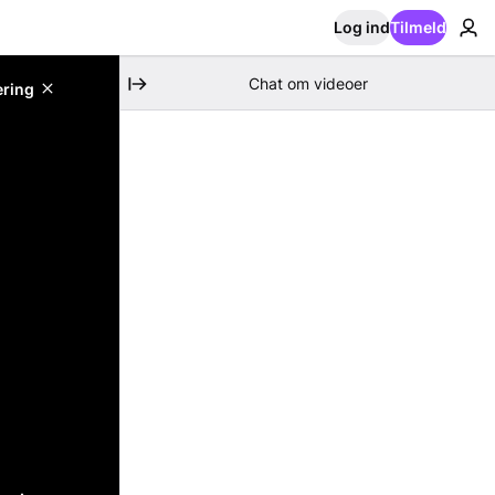
Log ind
Tilmeld
Chat om videoer
ering