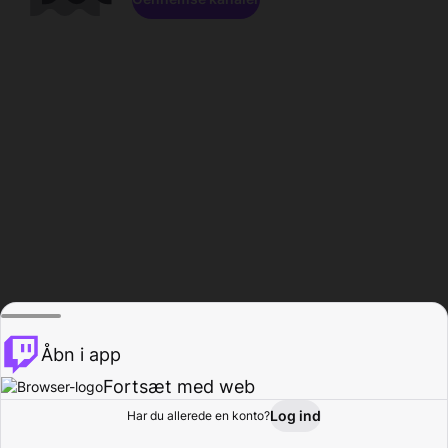
Åbn i app
Fortsæt med web
Log ind
Har du allerede en konto?
Hjem
Gennemse
Aktivitet
Profil