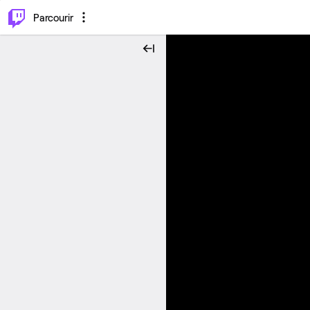
⌥
P
Parcourir