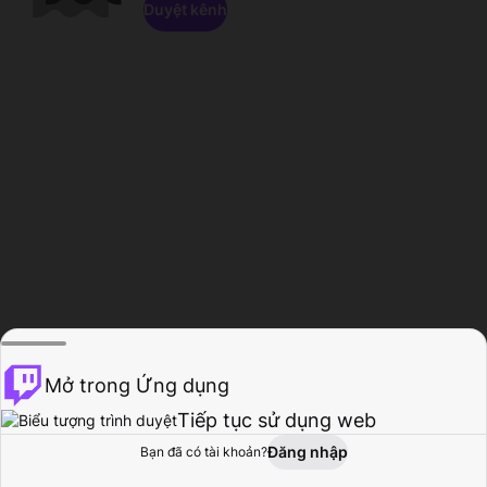
Duyệt kênh
Mở trong Ứng dụng
Tiếp tục sử dụng web
Đăng nhập
Bạn đã có tài khoản?
Trang chủ
Duyệt
Hoạt động
Hồ sơ