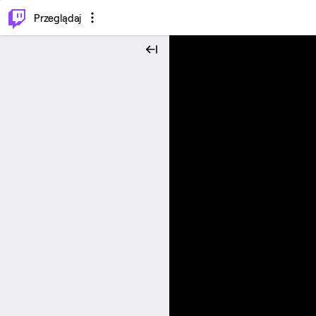
…
⌥
P
Przeglądaj