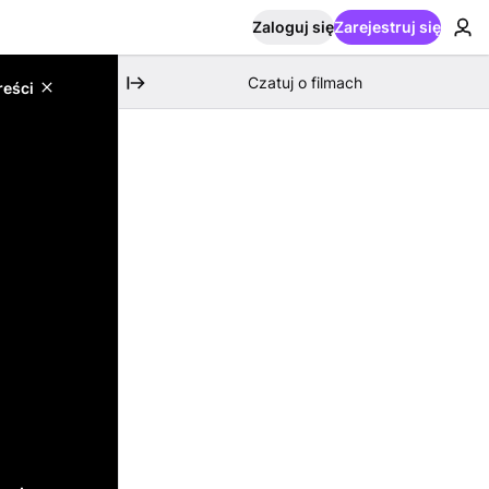
Zaloguj się
Zarejestruj się
Czatuj o filmach
reści