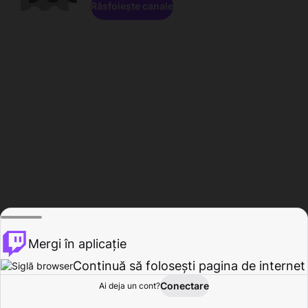
Răsfoiește canale
Mergi în aplicație
Continuă să folosești pagina de internet
Conectare
Ai deja un cont?
Acasă
Răsfoire
Activitate
Profil