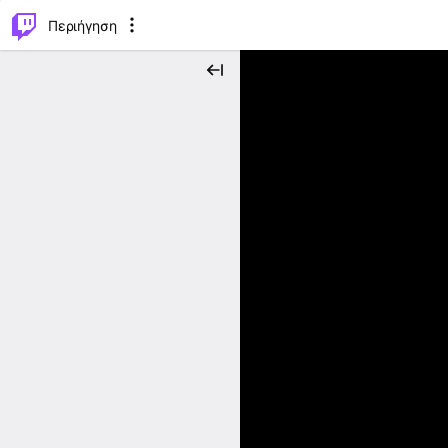
..
⌥
P
Περιήγηση