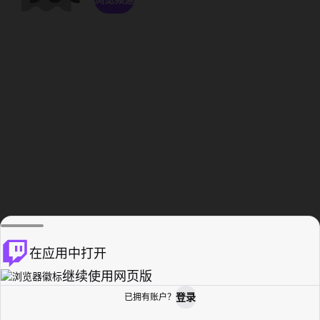
在应用中打开
继续使用网页版
登录
已拥有账户？
主页
浏览
活动纪录
个人资料