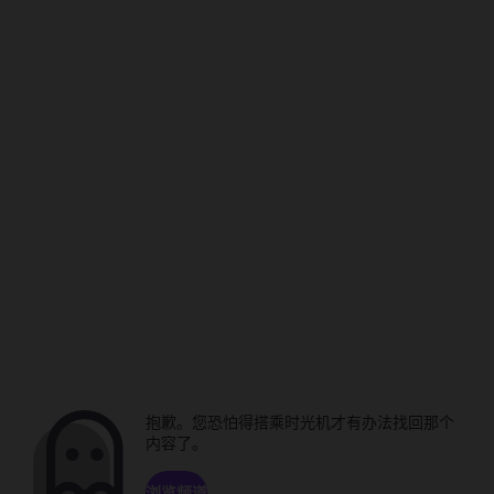
抱歉。您恐怕得搭乘时光机才有办法找回那个
内容了。
浏览频道