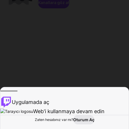
Kanallara göz at
Uygulamada aç
Web'i kullanmaya devam edin
Oturum Aç
Zaten hesabınız var mı?
Ana Sayfa
Gözat
Aktivite
Profil