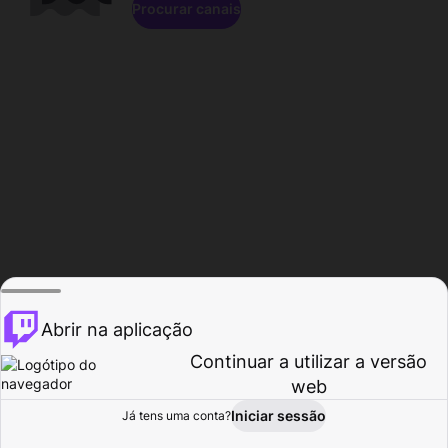
Procurar canais
Abrir na aplicação
Continuar a utilizar a versão
web
Iniciar sessão
Já tens uma conta?
Página inicial
Procurar
Atividade
Perfil