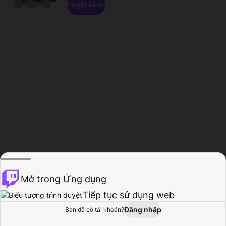
Duyệt kênh
Mở trong Ứng dụng
Tiếp tục sử dụng web
Đăng nhập
Bạn đã có tài khoản?
Trang chủ
Duyệt
Hoạt động
Hồ sơ