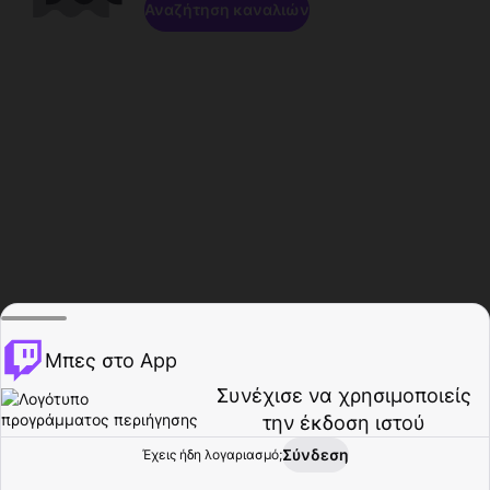
Αναζήτηση καναλιών
Μπες στο App
Συνέχισε να χρησιμοποιείς
την έκδοση ιστού
Σύνδεση
Έχεις ήδη λογαριασμό;
Αρχική σελίδα
Περιήγηση
Δραστηριότητα
Προφίλ