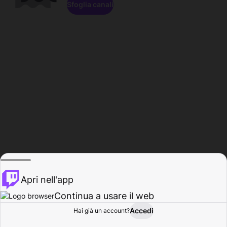
Sfoglia canali
Apri nell'app
Continua a usare il web
Accedi
Hai già un account?
Base
Sfoglia
Attività
Profilo