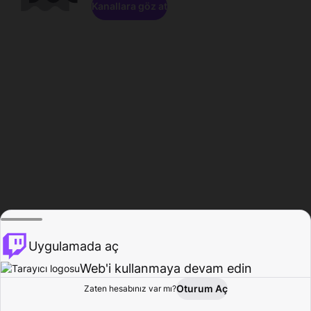
Kanallara göz at
Uygulamada aç
Web'i kullanmaya devam edin
Oturum Aç
Zaten hesabınız var mı?
Ana Sayfa
Gözat
Aktivite
Profil