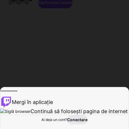
Răsfoiește canale
Mergi în aplicație
Continuă să folosești pagina de internet
Conectare
Ai deja un cont?
Acasă
Răsfoire
Activitate
Profil