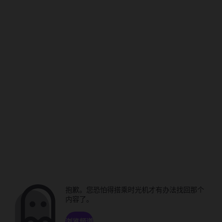
抱歉。您恐怕得搭乘时光机才有办法找回那个
内容了。
浏览频道