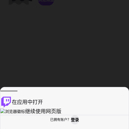
在应用中打开
继续使用网页版
登录
已拥有账户？
主页
浏览
活动纪录
个人资料