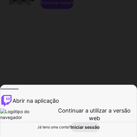
Procurar canais
Abrir na aplicação
Continuar a utilizar a versão
web
Iniciar sessão
Já tens uma conta?
Página inicial
Procurar
Atividade
Perfil