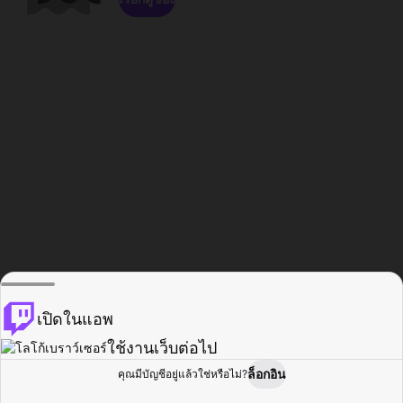
เปิดในแอพ
ใช้งานเว็บต่อไป
ล็อกอิน
คุณมีบัญชีอยู่แล้วใช่หรือไม่?
หน้าแรก
เรียกดู
กิจกรรม
โปรไฟล์