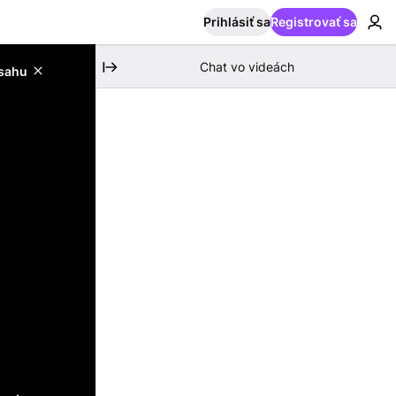
Prihlásiť sa
Registrovať sa
Chat vo videách
bsahu