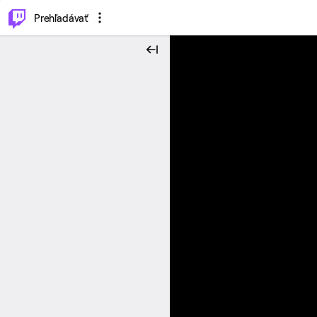
..
⌥
P
Prehľadávať