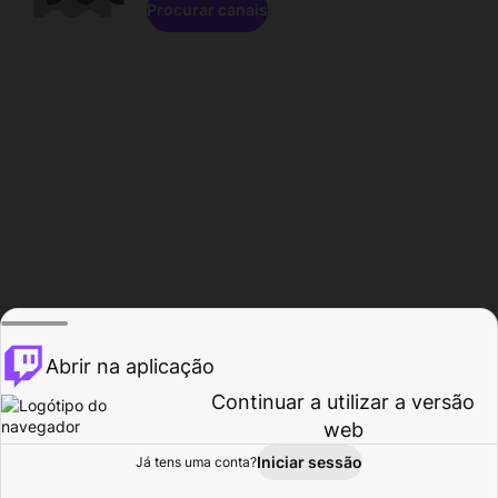
Procurar canais
Abrir na aplicação
Continuar a utilizar a versão
web
Iniciar sessão
Já tens uma conta?
Página inicial
Procurar
Atividade
Perfil