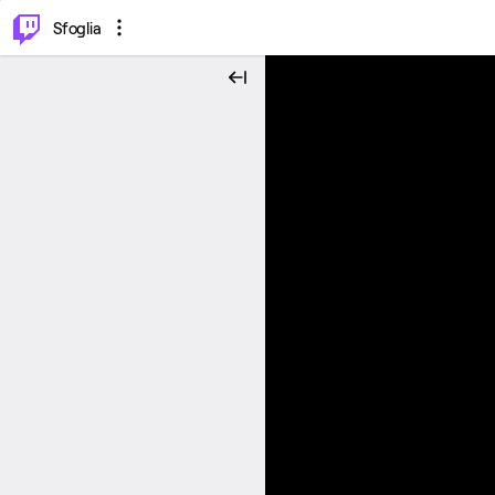
⌥
P
Sfoglia