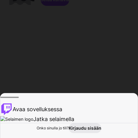
Avaa sovelluksessa
Jatka selaimella
Kirjaudu sisään
Onko sinulla jo tili?
Koti
Selaa
Toiminta
Profiili